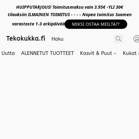
HUIPPUTARJOUS! Toimitusmaksu vain 3.95€ -YLI 30€
tilauksiin ILMAINEN TOIMITUS - - - - Nopea toimitus Suomen
varastosta 1-3 arkipäivää
MIKSI OSTAA MEILTÄ??
Tekokukka.fi
Uutta
ALENNETUT TUOTTEET
Kasvit & Puut
Kukat