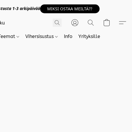
tosta 1-3 arkipäivää
MIKSI OSTAA MEILTÄ??
Teemat
Vihersisustus
Info
Yrityksille