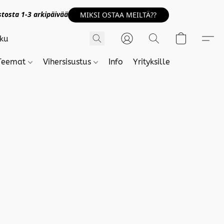
tosta 1-3 arkipäivää
MIKSI OSTAA MEILTÄ??
Teemat
Vihersisustus
Info
Yrityksille