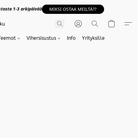
tosta 1-3 arkipäivää
MIKSI OSTAA MEILTÄ??
Teemat
Vihersisustus
Info
Yrityksille