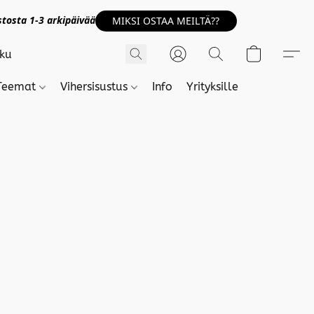
tosta 1-3 arkipäivää
MIKSI OSTAA MEILTÄ??
Teemat
Vihersisustus
Info
Yrityksille