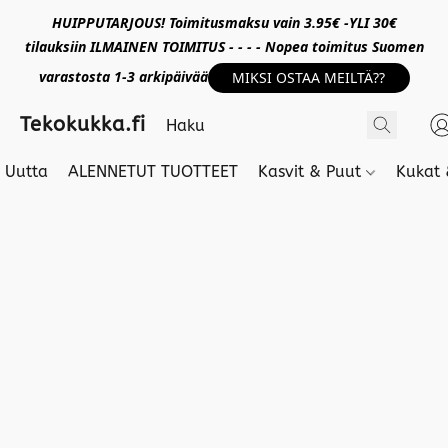
HUIPPUTARJOUS! Toimitusmaksu vain 3.95€ -YLI 30€
tilauksiin ILMAINEN TOIMITUS - - - - Nopea toimitus Suomen
varastosta 1-3 arkipäivää
MIKSI OSTAA MEILTÄ??
Tekokukka.fi
Uutta
ALENNETUT TUOTTEET
Kasvit & Puut
Kukat