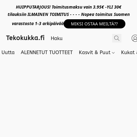
HUIPPUTARJOUS! Toimitusmaksu vain 3.95€ -YLI 30€
tilauksiin ILMAINEN TOIMITUS - - - - Nopea toimitus Suomen
varastosta 1-3 arkipäivää
MIKSI OSTAA MEILTÄ??
Tekokukka.fi
Uutta
ALENNETUT TUOTTEET
Kasvit & Puut
Kukat