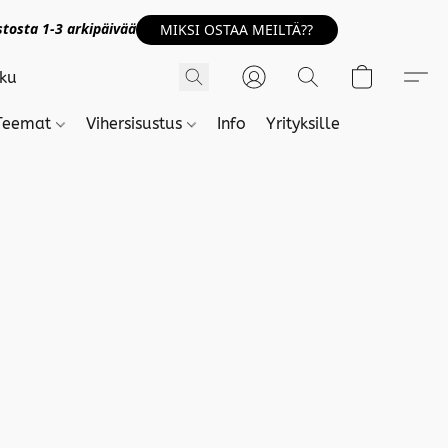
tosta 1-3 arkipäivää
MIKSI OSTAA MEILTÄ??
Teemat
Vihersisustus
Info
Yrityksille