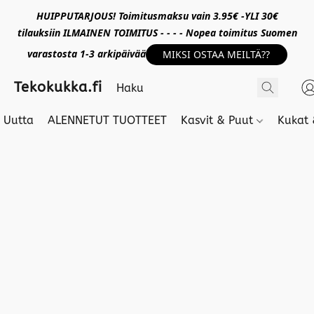
HUIPPUTARJOUS! Toimitusmaksu vain 3.95€ -YLI 30€
tilauksiin ILMAINEN TOIMITUS - - - - Nopea toimitus Suomen
varastosta 1-3 arkipäivää
MIKSI OSTAA MEILTÄ??
Tekokukka.fi
Uutta
ALENNETUT TUOTTEET
Kasvit & Puut
Kukat