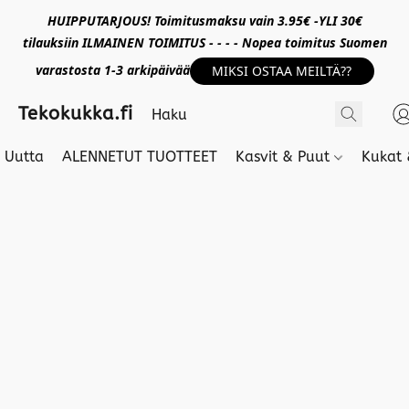
HUIPPUTARJOUS! Toimitusmaksu vain 3.95€ -YLI 30€
tilauksiin ILMAINEN TOIMITUS - - - - Nopea toimitus Suomen
varastosta 1-3 arkipäivää
MIKSI OSTAA MEILTÄ??
Tekokukka.fi
Uutta
ALENNETUT TUOTTEET
Kasvit & Puut
Kukat