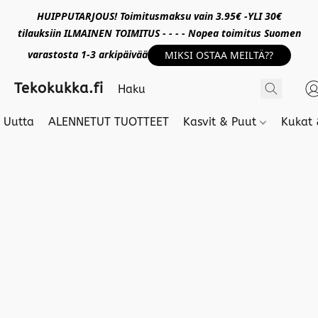
HUIPPUTARJOUS! Toimitusmaksu vain 3.95€ -YLI 30€
tilauksiin ILMAINEN TOIMITUS - - - - Nopea toimitus Suomen
varastosta 1-3 arkipäivää
MIKSI OSTAA MEILTÄ??
Tekokukka.fi
Uutta
ALENNETUT TUOTTEET
Kasvit & Puut
Kukat