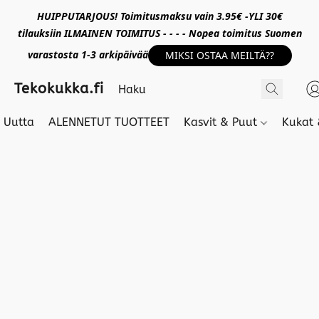
HUIPPUTARJOUS! Toimitusmaksu vain 3.95€ -YLI 30€
tilauksiin ILMAINEN TOIMITUS - - - - Nopea toimitus Suomen
varastosta 1-3 arkipäivää
MIKSI OSTAA MEILTÄ??
Tekokukka.fi
Uutta
ALENNETUT TUOTTEET
Kasvit & Puut
Kukat