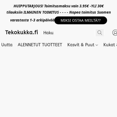
HUIPPUTARJOUS! Toimitusmaksu vain 3.95€ -YLI 30€
tilauksiin ILMAINEN TOIMITUS - - - - Nopea toimitus Suomen
varastosta 1-3 arkipäivää
MIKSI OSTAA MEILTÄ??
Tekokukka.fi
Uutta
ALENNETUT TUOTTEET
Kasvit & Puut
Kukat