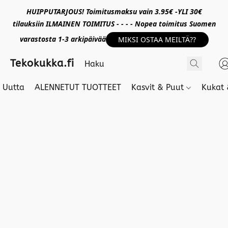
HUIPPUTARJOUS! Toimitusmaksu vain 3.95€ -YLI 30€
tilauksiin ILMAINEN TOIMITUS - - - - Nopea toimitus Suomen
varastosta 1-3 arkipäivää
MIKSI OSTAA MEILTÄ??
Tekokukka.fi
Uutta
ALENNETUT TUOTTEET
Kasvit & Puut
Kukat