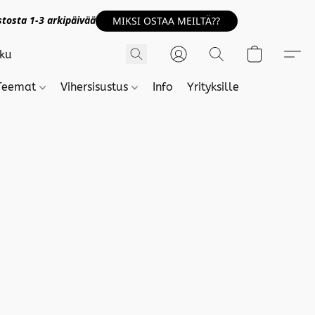
tosta 1-3 arkipäivää
MIKSI OSTAA MEILTÄ??
Teemat
Vihersisustus
Info
Yrityksille