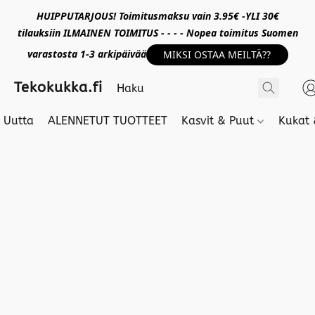
HUIPPUTARJOUS! Toimitusmaksu vain 3.95€ -YLI 30€
tilauksiin ILMAINEN TOIMITUS - - - - Nopea toimitus Suomen
varastosta 1-3 arkipäivää
MIKSI OSTAA MEILTÄ??
Tekokukka.fi
Uutta
ALENNETUT TUOTTEET
Kasvit & Puut
Kukat