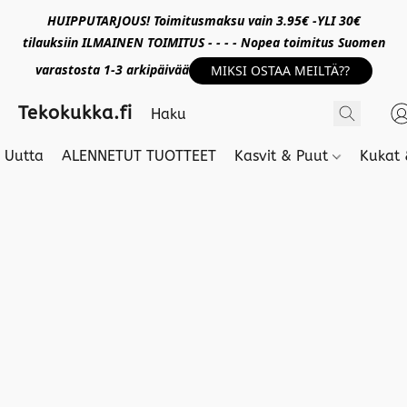
HUIPPUTARJOUS! Toimitusmaksu vain 3.95€ -YLI 30€
tilauksiin ILMAINEN TOIMITUS - - - - Nopea toimitus Suomen
varastosta 1-3 arkipäivää
MIKSI OSTAA MEILTÄ??
Tekokukka.fi
Uutta
ALENNETUT TUOTTEET
Kasvit & Puut
Kukat