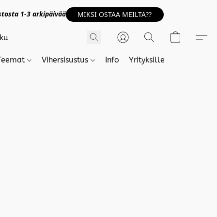
tosta 1-3 arkipäivää
MIKSI OSTAA MEILTÄ??
Teemat
Vihersisustus
Info
Yrityksille