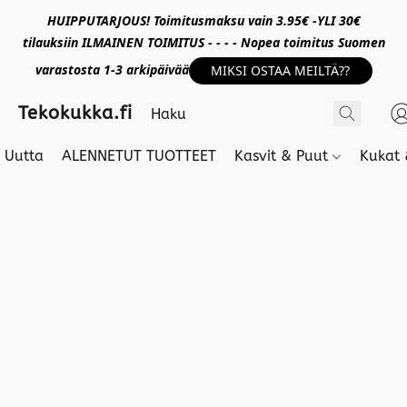
HUIPPUTARJOUS! Toimitusmaksu vain 3.95€ -YLI 30€
tilauksiin ILMAINEN TOIMITUS - - - - Nopea toimitus Suomen
varastosta 1-3 arkipäivää
MIKSI OSTAA MEILTÄ??
Tekokukka.fi
Uutta
ALENNETUT TUOTTEET
Kasvit & Puut
Kukat