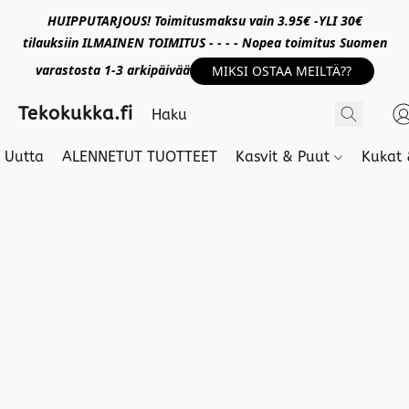
HUIPPUTARJOUS! Toimitusmaksu vain 3.95€ -YLI 30€
tilauksiin ILMAINEN TOIMITUS - - - - Nopea toimitus Suomen
varastosta 1-3 arkipäivää
MIKSI OSTAA MEILTÄ??
Tekokukka.fi
Uutta
ALENNETUT TUOTTEET
Kasvit & Puut
Kukat