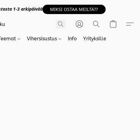
tosta 1-3 arkipäivää
MIKSI OSTAA MEILTÄ??
Teemat
Vihersisustus
Info
Yrityksille