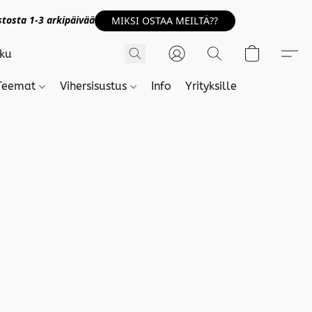
tosta 1-3 arkipäivää
MIKSI OSTAA MEILTÄ??
Teemat
Vihersisustus
Info
Yrityksille