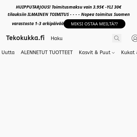
HUIPPUTARJOUS! Toimitusmaksu vain 3.95€ -YLI 30€
tilauksiin ILMAINEN TOIMITUS - - - - Nopea toimitus Suomen
varastosta 1-3 arkipäivää
MIKSI OSTAA MEILTÄ??
Tekokukka.fi
Uutta
ALENNETUT TUOTTEET
Kasvit & Puut
Kukat