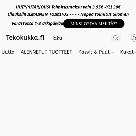
HUIPPUTARJOUS! Toimitusmaksu vain 3.95€ -YLI 30€
tilauksiin ILMAINEN TOIMITUS - - - - Nopea toimitus Suomen
varastosta 1-3 arkipäivää
MIKSI OSTAA MEILTÄ??
Tekokukka.fi
Uutta
ALENNETUT TUOTTEET
Kasvit & Puut
Kukat