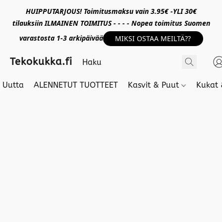
HUIPPUTARJOUS! Toimitusmaksu vain 3.95€ -YLI 30€
tilauksiin ILMAINEN TOIMITUS - - - - Nopea toimitus Suomen
varastosta 1-3 arkipäivää
MIKSI OSTAA MEILTÄ??
Tekokukka.fi
Uutta
ALENNETUT TUOTTEET
Kasvit & Puut
Kukat