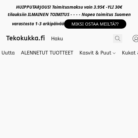
HUIPPUTARJOUS! Toimitusmaksu vain 3.95€ -YLI 30€
tilauksiin ILMAINEN TOIMITUS - - - - Nopea toimitus Suomen
varastosta 1-3 arkipäivää
MIKSI OSTAA MEILTÄ??
Tekokukka.fi
Uutta
ALENNETUT TUOTTEET
Kasvit & Puut
Kukat