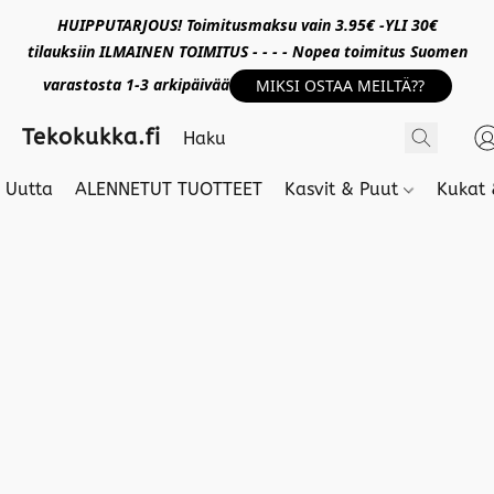
HUIPPUTARJOUS! Toimitusmaksu vain 3.95€ -YLI 30€
tilauksiin ILMAINEN TOIMITUS - - - - Nopea toimitus Suomen
varastosta 1-3 arkipäivää
MIKSI OSTAA MEILTÄ??
Tekokukka.fi
Uutta
ALENNETUT TUOTTEET
Kasvit & Puut
Kukat