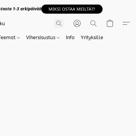
tosta 1-3 arkipäivää
MIKSI OSTAA MEILTÄ??
Teemat
Vihersisustus
Info
Yrityksille