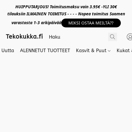
HUIPPUTARJOUS! Toimitusmaksu vain 3.95€ -YLI 30€
tilauksiin ILMAINEN TOIMITUS - - - - Nopea toimitus Suomen
varastosta 1-3 arkipäivää
MIKSI OSTAA MEILTÄ??
Tekokukka.fi
Uutta
ALENNETUT TUOTTEET
Kasvit & Puut
Kukat