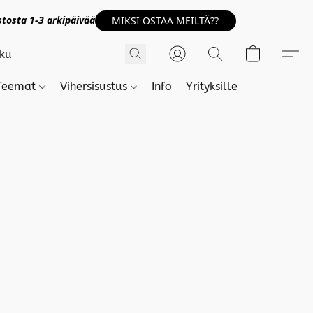
tosta 1-3 arkipäivää
MIKSI OSTAA MEILTÄ??
Teemat
Vihersisustus
Info
Yrityksille