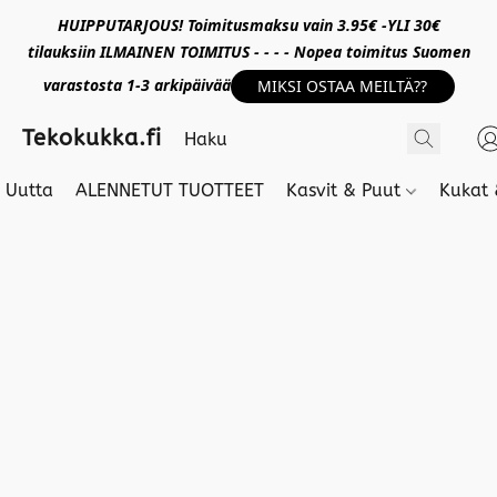
HUIPPUTARJOUS! Toimitusmaksu vain 3.95€ -YLI 30€
tilauksiin ILMAINEN TOIMITUS - - - - Nopea toimitus Suomen
varastosta 1-3 arkipäivää
MIKSI OSTAA MEILTÄ??
Tekokukka.fi
Uutta
ALENNETUT TUOTTEET
Kasvit & Puut
Kukat