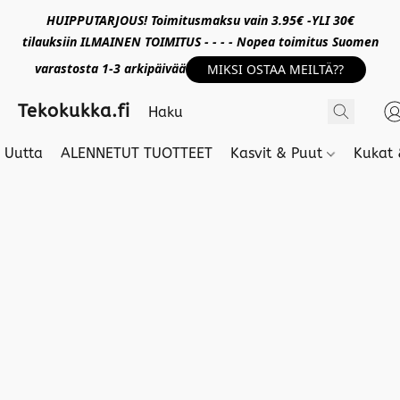
HUIPPUTARJOUS! Toimitusmaksu vain 3.95€ -YLI 30€
tilauksiin ILMAINEN TOIMITUS - - - - Nopea toimitus Suomen
varastosta 1-3 arkipäivää
MIKSI OSTAA MEILTÄ??
Tekokukka.fi
Uutta
ALENNETUT TUOTTEET
Kasvit & Puut
Kukat