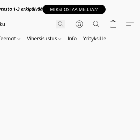
tosta 1-3 arkipäivää
MIKSI OSTAA MEILTÄ??
Teemat
Vihersisustus
Info
Yrityksille