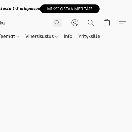
tosta 1-3 arkipäivää
MIKSI OSTAA MEILTÄ??
Teemat
Vihersisustus
Info
Yrityksille