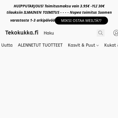
HUIPPUTARJOUS! Toimitusmaksu vain 3.95€ -YLI 30€
tilauksiin ILMAINEN TOIMITUS - - - - Nopea toimitus Suomen
varastosta 1-3 arkipäivää
MIKSI OSTAA MEILTÄ??
Tekokukka.fi
Uutta
ALENNETUT TUOTTEET
Kasvit & Puut
Kukat