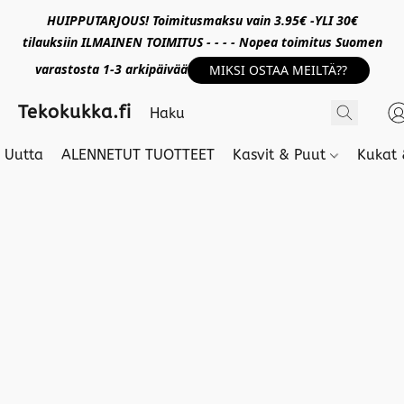
HUIPPUTARJOUS! Toimitusmaksu vain 3.95€ -YLI 30€
tilauksiin ILMAINEN TOIMITUS - - - - Nopea toimitus Suomen
varastosta 1-3 arkipäivää
MIKSI OSTAA MEILTÄ??
Tekokukka.fi
Uutta
ALENNETUT TUOTTEET
Kasvit & Puut
Kukat