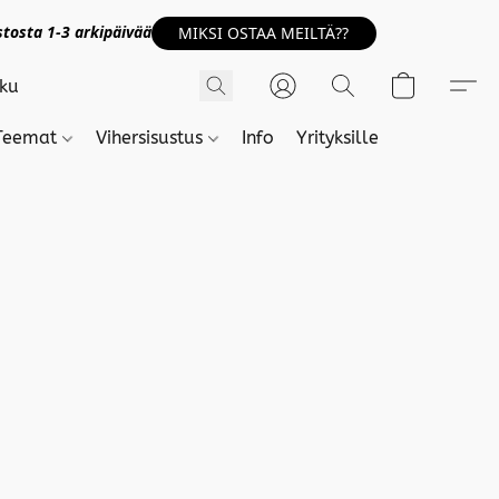
tosta 1-3 arkipäivää
MIKSI OSTAA MEILTÄ??
Teemat
Vihersisustus
Info
Yrityksille