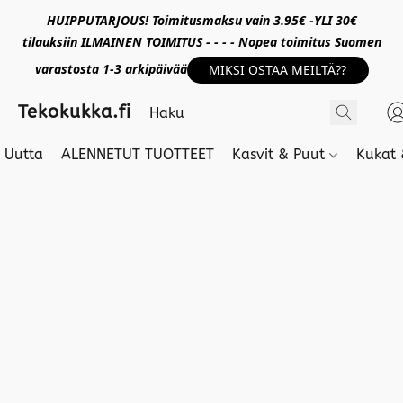
HUIPPUTARJOUS! Toimitusmaksu vain 3.95€ -YLI 30€
tilauksiin ILMAINEN TOIMITUS - - - - Nopea toimitus Suomen
varastosta 1-3 arkipäivää
MIKSI OSTAA MEILTÄ??
Tekokukka.fi
Uutta
ALENNETUT TUOTTEET
Kasvit & Puut
Kukat