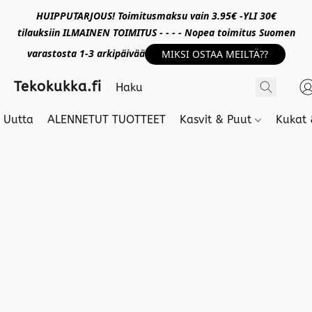
HUIPPUTARJOUS! Toimitusmaksu vain 3.95€ -YLI 30€
tilauksiin ILMAINEN TOIMITUS - - - - Nopea toimitus Suomen
varastosta 1-3 arkipäivää
MIKSI OSTAA MEILTÄ??
Tekokukka.fi
Uutta
ALENNETUT TUOTTEET
Kasvit & Puut
Kukat