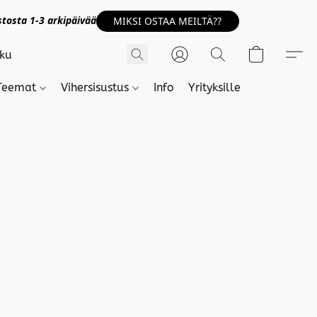
tosta 1-3 arkipäivää
MIKSI OSTAA MEILTÄ??
Teemat
Vihersisustus
Info
Yrityksille