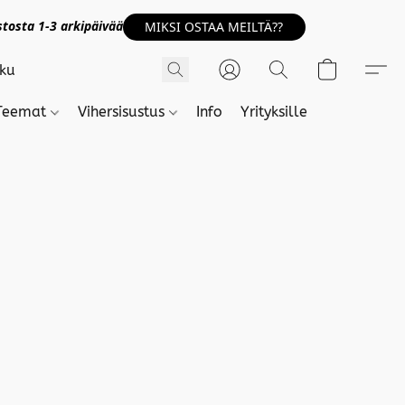
tosta 1-3 arkipäivää
MIKSI OSTAA MEILTÄ??
Teemat
Vihersisustus
Info
Yrityksille