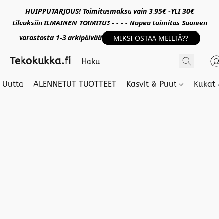
HUIPPUTARJOUS! Toimitusmaksu vain 3.95€ -YLI 30€
tilauksiin ILMAINEN TOIMITUS - - - - Nopea toimitus Suomen
varastosta 1-3 arkipäivää
MIKSI OSTAA MEILTÄ??
Tekokukka.fi
Uutta
ALENNETUT TUOTTEET
Kasvit & Puut
Kukat