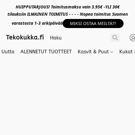
HUIPPUTARJOUS! Toimitusmaksu vain 3.95€ -YLI 30€
tilauksiin ILMAINEN TOIMITUS - - - - Nopea toimitus Suomen
varastosta 1-3 arkipäivää
MIKSI OSTAA MEILTÄ??
Tekokukka.fi
Uutta
ALENNETUT TUOTTEET
Kasvit & Puut
Kukat