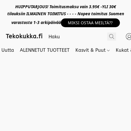
HUIPPUTARJOUS! Toimitusmaksu vain 3.95€ -YLI 30€
tilauksiin ILMAINEN TOIMITUS - - - - Nopea toimitus Suomen
varastosta 1-3 arkipäivää
MIKSI OSTAA MEILTÄ??
Tekokukka.fi
Uutta
ALENNETUT TUOTTEET
Kasvit & Puut
Kukat