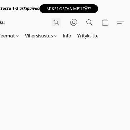
tosta 1-3 arkipäivää
MIKSI OSTAA MEILTÄ??
Teemat
Vihersisustus
Info
Yrityksille