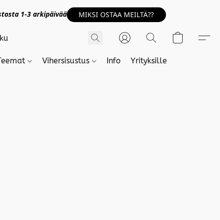
tosta 1-3 arkipäivää
MIKSI OSTAA MEILTÄ??
Teemat
Vihersisustus
Info
Yrityksille