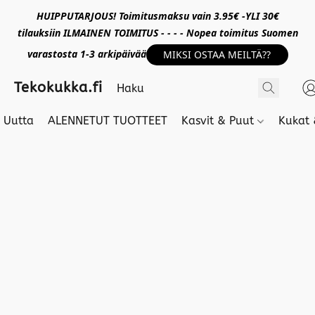
HUIPPUTARJOUS! Toimitusmaksu vain 3.95€ -YLI 30€
tilauksiin ILMAINEN TOIMITUS - - - - Nopea toimitus Suomen
varastosta 1-3 arkipäivää
MIKSI OSTAA MEILTÄ??
Tekokukka.fi
Uutta
ALENNETUT TUOTTEET
Kasvit & Puut
Kukat