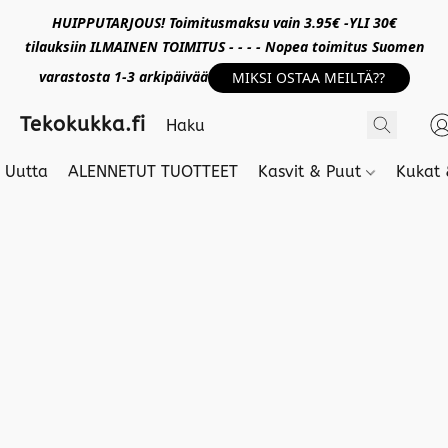
HUIPPUTARJOUS! Toimitusmaksu vain 3.95€ -YLI 30€
tilauksiin ILMAINEN TOIMITUS - - - - Nopea toimitus Suomen
varastosta 1-3 arkipäivää
MIKSI OSTAA MEILTÄ??
Tekokukka.fi
Uutta
ALENNETUT TUOTTEET
Kasvit & Puut
Kukat