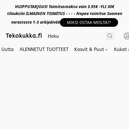
HUIPPUTARJOUS! Toimitusmaksu vain 3.95€ -YLI 30€
tilauksiin ILMAINEN TOIMITUS - - - - Nopea toimitus Suomen
varastosta 1-3 arkipäivää
MIKSI OSTAA MEILTÄ??
Tekokukka.fi
Uutta
ALENNETUT TUOTTEET
Kasvit & Puut
Kukat