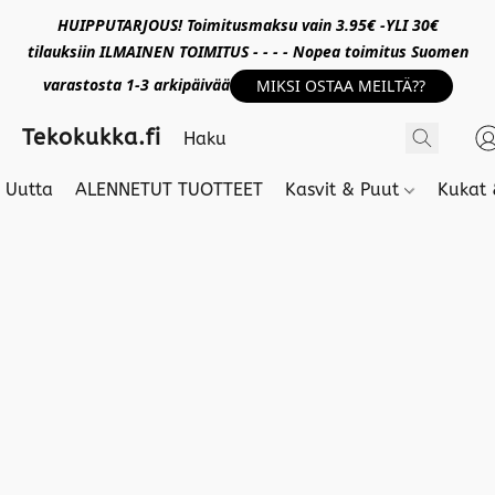
HUIPPUTARJOUS! Toimitusmaksu vain 3.95€ -YLI 30€
tilauksiin ILMAINEN TOIMITUS - - - - Nopea toimitus Suomen
varastosta 1-3 arkipäivää
MIKSI OSTAA MEILTÄ??
Tekokukka.fi
Uutta
ALENNETUT TUOTTEET
Kasvit & Puut
Kukat